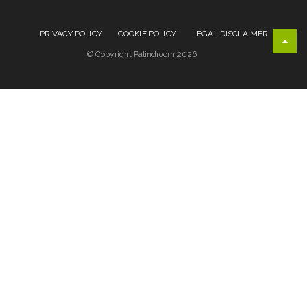
PRIVACY POLICY
COOKIE POLICY
LEGAL DISCLAIMER
© Copyright Palindroom 2026