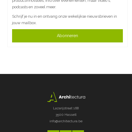
productinnovaties, info over evenementen, maar video's,
podcasts en zoveel meer.
Schrijf je nu in en ontvang onze wekelijkse nieuwsbrieven in
jouw mailbox.
Abonneren
Lazarijstraat 168
3500 Hasselt
info@architectura.be