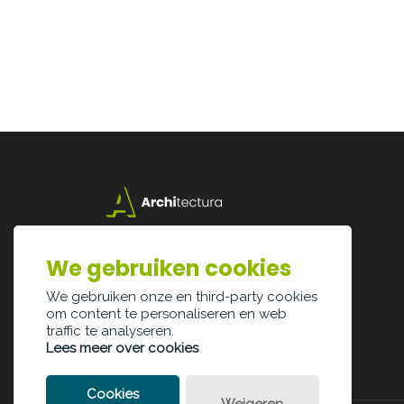
Lazarijstraat 168
3500 Hasselt
We gebruiken cookies
info@architectura.be
We gebruiken onze en third-party cookies
om content te personaliseren en web
traffic te analyseren.
Lees meer over cookies
Cookies