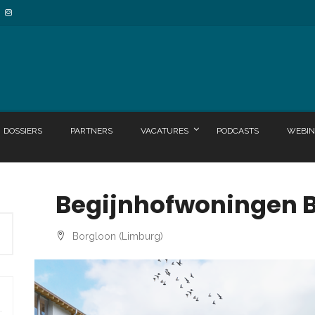
DOSSIERS
PARTNERS
VACATURES
PODCASTS
WEBIN
Begijnhofwoningen 
Borgloon (Limburg)