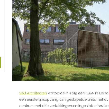
Volt Architecten
voltooide in 2015 een CAW in Dend
een eerste lijnsopvang van gestapelde units met ov
centrum met drie vertakkingen en ingesloten hoeke