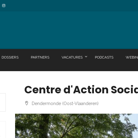
DOSSIERS
PARTNERS
VACATURES
PODCASTS
WEBIN
Centre d'Action Soc
Dendermonde (Oost-Vlaanderen)