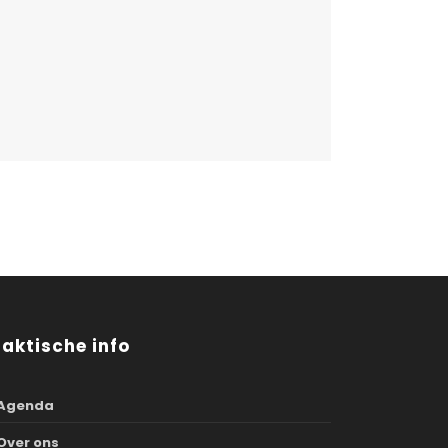
raktische info
Agenda
Over ons