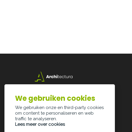
Lazarijstraat 168
3500 Hasselt
We gebruiken cookies
info@architectura.be
We gebruiken onze en third-party cookies
om content te personaliseren en web
traffic te analyseren.
Lees meer over cookies