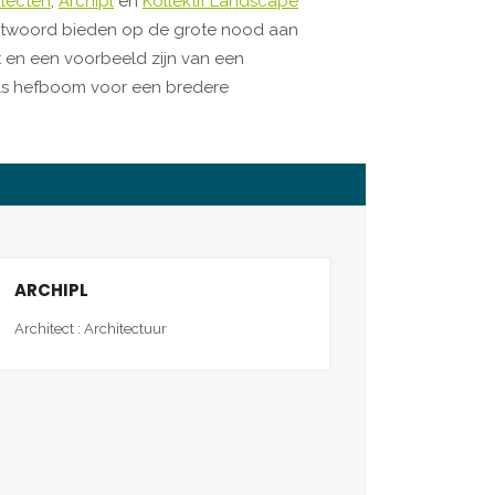
itecten
,
Archipl
en
Kollektif Landscape
antwoord bieden op de grote nood aan
 en een voorbeeld zijn van een
ls hefboom voor een bredere
ARCHIPL
Architect : Architectuur