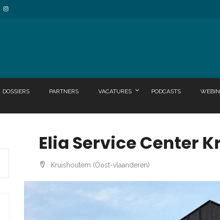
DOSSIERS
PARTNERS
VACATURES
PODCASTS
WEBIN
Elia Service Center 
Kruishoutem (Oost-vlaanderen)