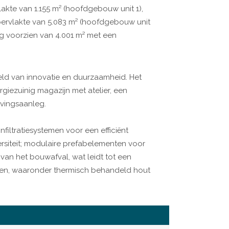
kte van 1.155 m² (hoofdgebouw unit 1),
pervlakte van 5.083 m² (hoofdgebouw unit
ng voorzien van 4.001 m² met een
eld van innovatie en duurzaamheid. Het
iezuinig magazijn met atelier, een
vingsaanleg.
iltratiesystemen voor een efficiënt
rsiteit; modulaire prefabelementen voor
van het bouwafval, wat leidt tot een
alen, waaronder thermisch behandeld hout