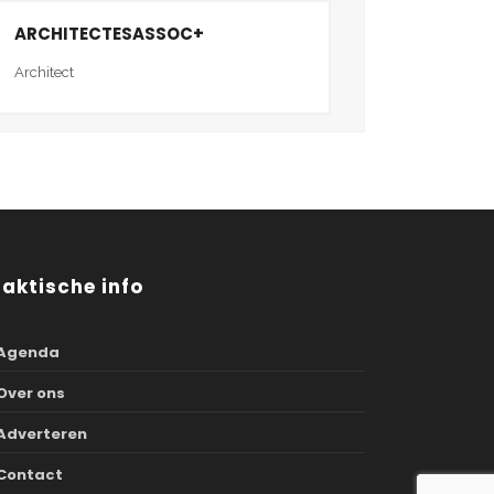
ARCHITECTESASSOC+
Architect
raktische info
Agenda
Over ons
Adverteren
Contact