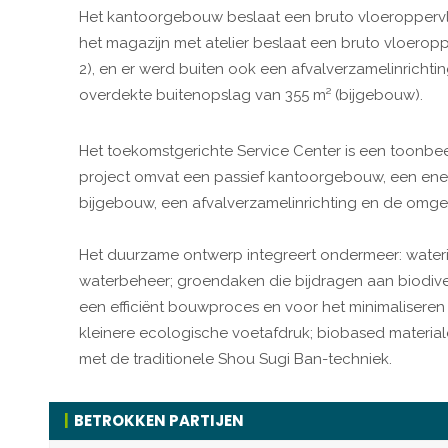
Het kantoorgebouw beslaat een bruto vloeroppervla
het magazijn met atelier beslaat een bruto vloerop
2), en er werd buiten ook een afvalverzamelinrichti
overdekte buitenopslag van 355 m² (bijgebouw).
Het toekomstgerichte Service Center is een toonbe
project omvat een passief kantoorgebouw, een energ
bijgebouw, een afvalverzamelinrichting en de omge
Het duurzame ontwerp integreert ondermeer: waterinf
waterbeheer; groendaken die bijdragen aan biodive
een efficiënt bouwproces en voor het minimaliseren 
kleinere ecologische voetafdruk; biobased materi
met de traditionele Shou Sugi Ban-techniek.
BETROKKEN PARTIJEN