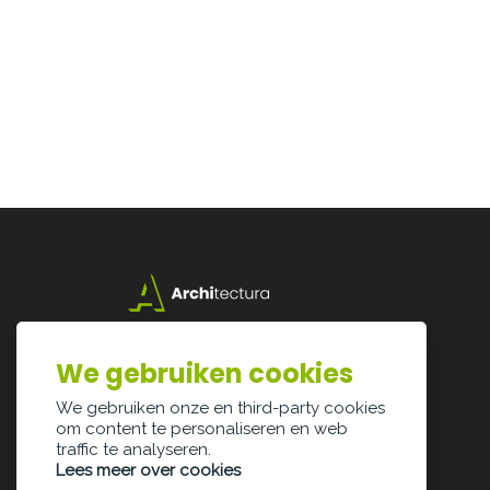
Lazarijstraat 168
3500 Hasselt
We gebruiken cookies
info@architectura.be
We gebruiken onze en third-party cookies
om content te personaliseren en web
traffic te analyseren.
Lees meer over cookies