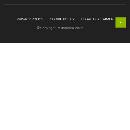
PRIVACY POLICY
COOKIE POLICY
LEGAL DISCLAIMER
© Copyright Palindroom 2026