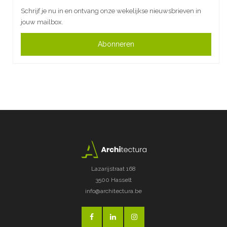
Schrijf je nu in en ontvang onze wekelijkse nieuwsbrieven in
jouw mailbox.
Abonneren
Lazarijstraat 168
3500 Hasselt
info@architectura.be