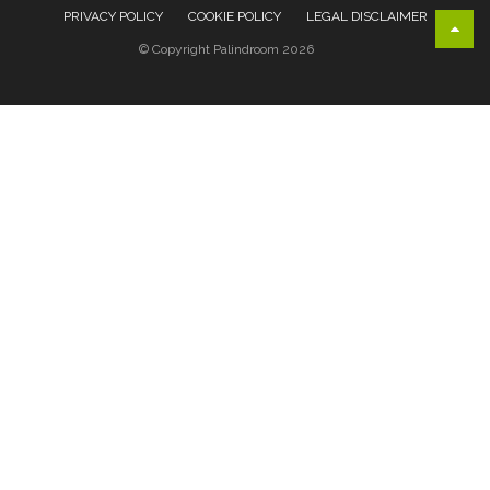
PRIVACY POLICY
COOKIE POLICY
LEGAL DISCLAIMER
© Copyright Palindroom 2026