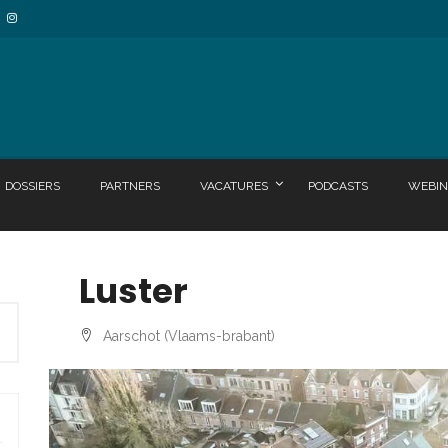
DOSSIERS
PARTNERS
VACATURES
PODCASTS
WEBIN
Luster
Aarschot (Vlaams-brabant)