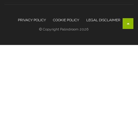
PRIVACY POLICY
COOKIE POLICY
LEGAL DISCLAIMER
© Copyright Palindroom 2026