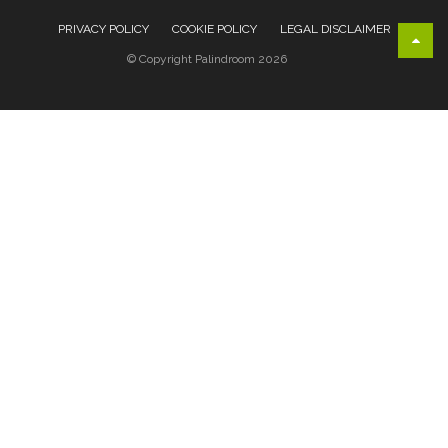
PRIVACY POLICY
COOKIE POLICY
LEGAL DISCLAIMER
© Copyright Palindroom 2026