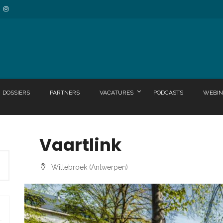
DOSSIERS
PARTNERS
VACATURES
PODCASTS
WEBIN
Vaartlink
Willebroek (Antwerpen)