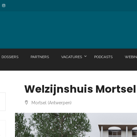
DOSSIERS
PARTNERS
VACATURES
PODCASTS
WEBIN
Welzijnshuis Mortsel
Mortsel (Antwerpen)