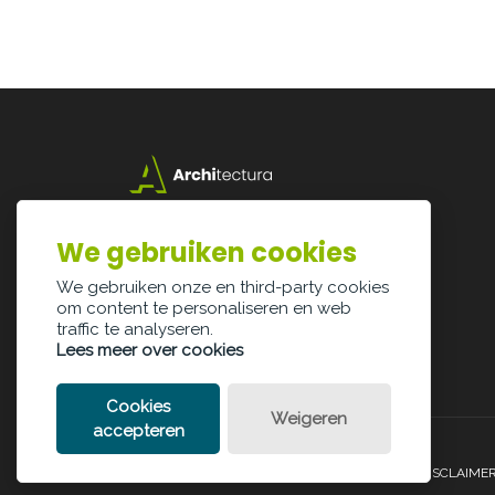
Lazarijstraat 168
3500 Hasselt
We gebruiken cookies
info@architectura.be
We gebruiken onze en third-party cookies
om content te personaliseren en web
traffic te analyseren.
Lees meer over cookies
Cookies
Weigeren
accepteren
PRIVACY POLICY
COOKIE POLICY
LEGAL DISCLAIME