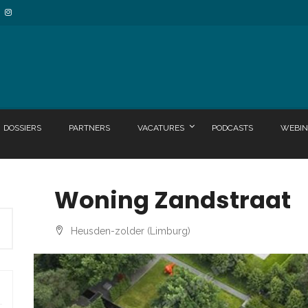
DOSSIERS
PARTNERS
VACATURES
PODCASTS
WEBIN
Woning Zandstraat
Heusden-zolder (Limburg)