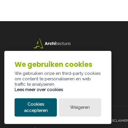
Lazarijstraat 168
3500 Hasselt
We gebruiken cookies
info@architectura.be
We gebruiken onze en third-party cookies
om content te personaliseren en web
traffic te analyseren.
Lees meer over cookies
Cookies
Weigeren
accepteren
PRIVACY POLICY
COOKIE POLICY
LEGAL DISCLAIME