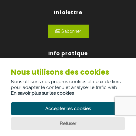
Infolettre
S'abonner
Info pratique
Nous utilisons des cookies
Qui sommes-nous?
Nous utilisons nos propres cookies et ceux de tiers
Publicité
pour adapter le contenu et analyser le trafic web.
En savoir plus sur les cookies
Contact
Accepter les cookies
Refuser
POLITIQUE DE CONFIDENTIALITÉ
POLITIQUE DE COOKIE
CLAUSE DE NON-RESPONSABILITÉ