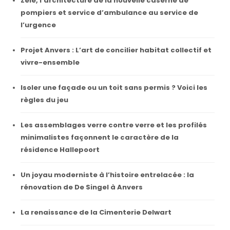
Zele, l’architecture de la nouvelle caserne de
pompiers et service d’ambulance au service de
l’urgence
Projet Anvers : L’art de concilier habitat collectif et
vivre-ensemble
Isoler une façade ou un toit sans permis ? Voici les
règles du jeu
Les assemblages verre contre verre et les profilés
minimalistes façonnent le caractère de la
résidence Hallepoort
Un joyau moderniste à l’histoire entrelacée : la
rénovation de De Singel à Anvers
La renaissance de la Cimenterie Delwart