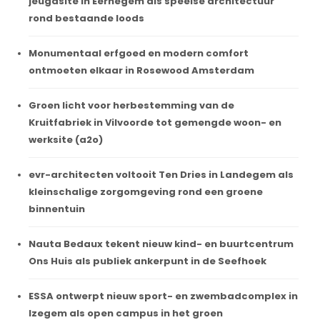
jeugdsite in Eernegem als speelse architectuur
rond bestaande loods
Monumentaal erfgoed en modern comfort
ontmoeten elkaar in Rosewood Amsterdam
Groen licht voor herbestemming van de
Kruitfabriek in Vilvoorde tot gemengde woon- en
werksite (a2o)
evr-architecten voltooit Ten Dries in Landegem als
kleinschalige zorgomgeving rond een groene
binnentuin
Nauta Bedaux tekent nieuw kind- en buurtcentrum
Ons Huis als publiek ankerpunt in de Seefhoek
ESSA ontwerpt nieuw sport- en zwembadcomplex in
Izegem als open campus in het groen