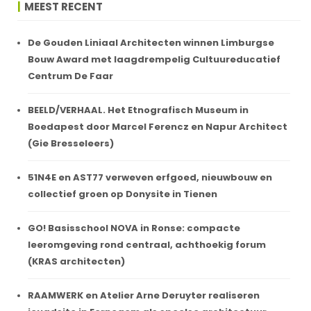
MEEST RECENT
De Gouden Liniaal Architecten winnen Limburgse
Bouw Award met laagdrempelig Cultuureducatief
Centrum De Faar
BEELD/VERHAAL. Het Etnografisch Museum in
Boedapest door Marcel Ferencz en Napur Architect
(Gie Bresseleers)
51N4E en AST77 verweven erfgoed, nieuwbouw en
collectief groen op Donysite in Tienen
GO! Basisschool NOVA in Ronse: compacte
leeromgeving rond centraal, achthoekig forum
(KRAS architecten)
RAAMWERK en Atelier Arne Deruyter realiseren