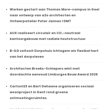
Werken gestart aan Thomas More-campus in Geel
naar ontwerp van a2o architecten en
Ontwerpatelier Peter Jannes I DMT
AUX realiseert circulair en CO₂-neutraal
kantoorgebouw met radiale houtstructuur
B-ILD voltooit Dorpshuis Ichtegem als flexibel hart
van het dorpsleven
Architecten Broekx-Schiepers wint met
doordachte eenvoud Limburgse Bouw Award 2026
Carton123 en Bart Dehaene organiseren sociaal
woonproject in Gent rond groene
ontmoetingsruimtes