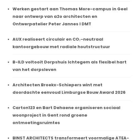
Werken gestart aan Thomas More-campus in Geel
naar ontwerp van a2o architecten en
Ontwerpatelier Peter Jannes I DMT
AUX realiseert circulair en CO₂-neutraal
kantoorgebouw met radiale houtstructuur
B-ILD voltooit Dorpshuis Ichtegem als flexibel hart
van het dorpsleven
Architecten Broekx-Schiepers wint met
doordachte eenvoud Limburgse Bouw Award 2026
Carton123 en Bart Dehaene organiseren sociaal
woonproject in Gent rond groene
ontmoetingsruimtes
BINST ARCHITECTS transformeert voormalige ATEA-