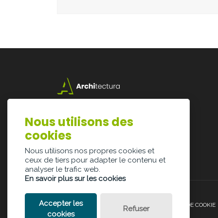
Lazarijstraat 168
3500 Hasselt
Nous utilisons des
info@architectura.be
cookies
Nous utilisons nos propres cookies et
ceux de tiers pour adapter le contenu et
analyser le trafic web.
En savoir plus sur les cookies
Accepter les
POLITIQUE DE CONFIDENTIALITÉ
POLITIQUE DE COOKIE
Refuser
cookies