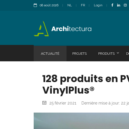
08 août 2026
NL
FR
Login
ACTUALITÉ
PROJETS
PRODUITS
D
128 produits en 
VinylPlus®
25 février 2021
Dernière mise à jour: 22 j