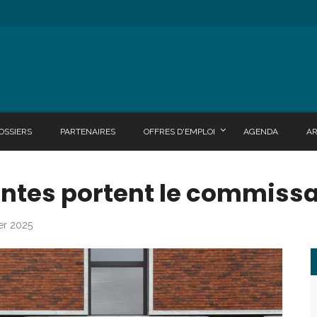
OSSIERS
PARTENAIRES
OFFRES D'EMPLOI
AGENDA
A
antes portent le commissa
ier 2025