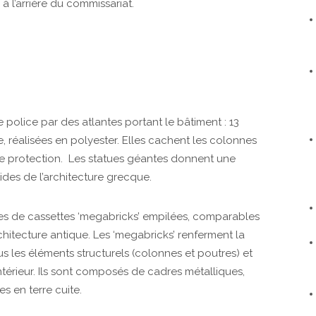
à l’arrière du commissariat.
 police par des atlantes portant le bâtiment : 13
e, réalisées en polyester. Elles cachent les colonnes
 de protection. Les statues géantes donnent une
tides de l’architecture grecque.
s de cassettes ‘megabricks’ empilées, comparables
chitecture antique. Les ‘megabricks’ renferment la
ous les éléments structurels (colonnes et poutres) et
ntérieur. Ils sont composés de cadres métalliques,
s en terre cuite.