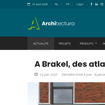
07 août 2026
NL
FR
Login
ACTUALITÉ
PROJETS
PRODUITS
D
A Brakel, des atl
13 juin 2017
Dernière mise à jour: 15 janv