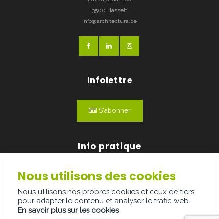
3500 Hasselt
info@architectura.be
Infolettre
S'abonner
Info pratique
Nous utilisons des cookies
Qui sommes-nous?
Nous utilisons nos propres cookies et ceux de tiers
Publicité
pour adapter le contenu et analyser le trafic web.
En savoir plus sur les cookies
Contact