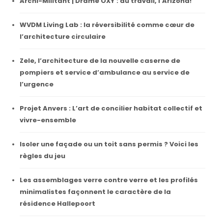
Archi-Militant | Drame OXY : au travail, l’Arizona!
WVDM Living Lab : la réversibilité comme cœur de
l’architecture circulaire
Zele, l’architecture de la nouvelle caserne de
pompiers et service d’ambulance au service de
l’urgence
Projet Anvers : L’art de concilier habitat collectif et
vivre-ensemble
Isoler une façade ou un toit sans permis ? Voici les
règles du jeu
Les assemblages verre contre verre et les profilés
minimalistes façonnent le caractère de la
résidence Hallepoort