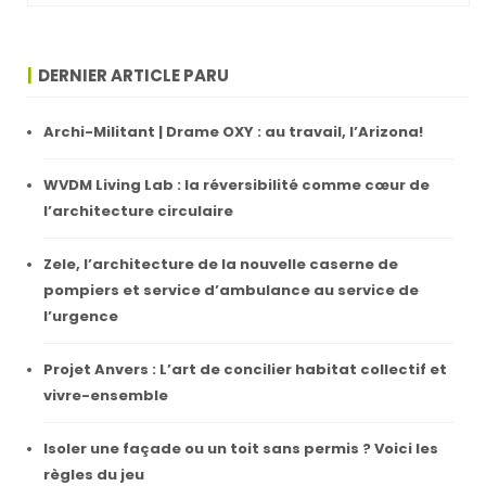
DERNIER ARTICLE PARU
Archi-Militant | Drame OXY : au travail, l’Arizona!
WVDM Living Lab : la réversibilité comme cœur de
l’architecture circulaire
Zele, l’architecture de la nouvelle caserne de
pompiers et service d’ambulance au service de
l’urgence
Projet Anvers : L’art de concilier habitat collectif et
vivre-ensemble
Isoler une façade ou un toit sans permis ? Voici les
règles du jeu