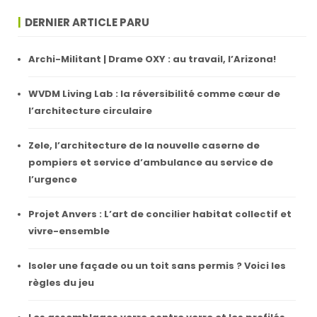
DERNIER ARTICLE PARU
Archi-Militant | Drame OXY : au travail, l’Arizona!
WVDM Living Lab : la réversibilité comme cœur de
l’architecture circulaire
Zele, l’architecture de la nouvelle caserne de
pompiers et service d’ambulance au service de
l’urgence
Projet Anvers : L’art de concilier habitat collectif et
vivre-ensemble
Isoler une façade ou un toit sans permis ? Voici les
règles du jeu