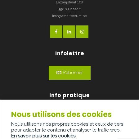
Lazarijstraat 168
3500 Hasselt
info@architectura.be
Infolettre
S'abonner
Info pratique
Nous utilisons des cookies
Qui sommes-nous?
Nous utilisons nos propres cookies et ceux de tiers
Publicité
pour adapter le contenu et analyser le trafic web.
En savoir plus sur les cookies
Contact