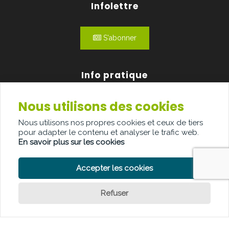
Infolettre
S'abonner
Info pratique
Nous utilisons des cookies
Qui sommes-nous?
Nous utilisons nos propres cookies et ceux de tiers
Publicité
pour adapter le contenu et analyser le trafic web.
En savoir plus sur les cookies
Contact
Accepter les cookies
Refuser
POLITIQUE DE CONFIDENTIALITÉ
POLITIQUE DE COOKIE
CLAUSE DE NON-RESPONSABILITÉ
© Copyright Palindroom 2026