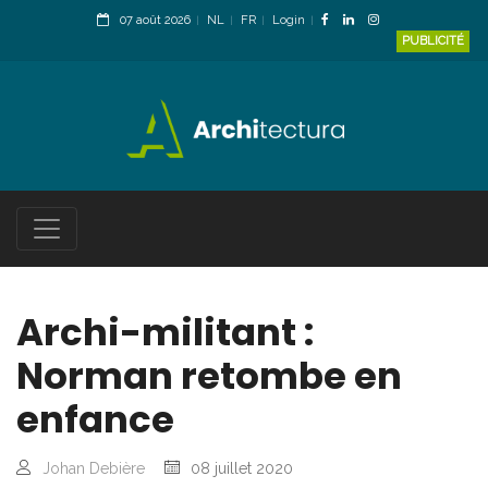
07 août 2026
NL
FR
Login
PUBLICITÉ
Archi-militant :
Norman retombe en
enfance
Johan Debière
08 juillet 2020