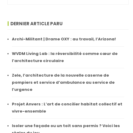
DERNIER ARTICLE PARU
Archi-Militant | Drame OXY : au travail, l’Arizona!
WVDM Living Lab : la réversibilité comme cœur de
l’architecture circulaire
Zele, l’architecture de la nouvelle caserne de
pompiers et service d’ambulance au service de
l’urgence
Projet Anvers : L’art de concilier habitat collectif et
vivre-ensemble
Isoler une façade ou un toit sans permis ? Voici les
règles du jeu