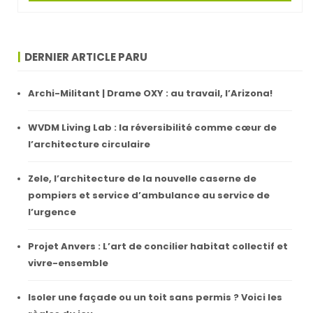
DERNIER ARTICLE PARU
Archi-Militant | Drame OXY : au travail, l’Arizona!
WVDM Living Lab : la réversibilité comme cœur de
l’architecture circulaire
Zele, l’architecture de la nouvelle caserne de
pompiers et service d’ambulance au service de
l’urgence
Projet Anvers : L’art de concilier habitat collectif et
vivre-ensemble
Isoler une façade ou un toit sans permis ? Voici les