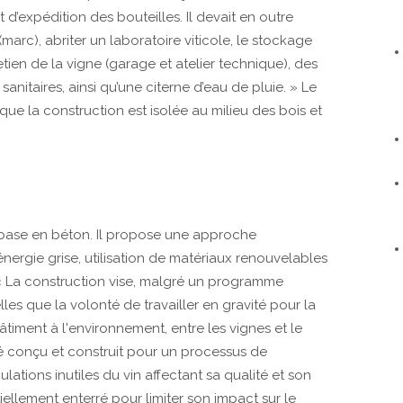
d’expédition des bouteilles. Il devait en outre
marc), abriter un laboratoire viticole, le stockage
retien de la vigne (garage et atelier technique), des
sanitaires, ainsi qu’une citerne d’eau de pluie. » Le
que la construction est isolée au milieu des bois et
ne base en béton. Il propose une approche
ergie grise, utilisation de matériaux renouvelables
 « La construction vise, malgré un programme
les que la volonté de travailler en gravité pour la
bâtiment à l'environnement, entre les vignes et le
été conçu et construit pour un processus de
pulations inutiles du vin affectant sa qualité et son
tiellement enterré pour limiter son impact sur le