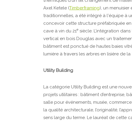
thermiques d'un tel changement de matéri
Axel Ketele (
Timberframing
), un menuisier
traditionnelles, a été intégré à l'équipe
concevoir cette structure préfabriquée en b
e
cave à vin du 21
siècle. L’intégration dan
vertical en bois Douglas avec un traiteme
bâtiment est ponctué de hautes baies vitré
lumière à travers les arbres en lisière de la 
Utility Building
La catégorie Utility Building est une nouv
projets utilitaires : bâtiment d’entreprise, b
salle pour événements, musée, commerce 
la qualité architecturale, l’originalité, l’ap
sens large du terme. Le lauréat de cette c