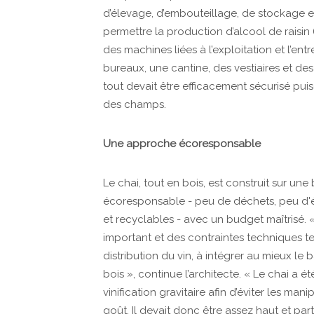
d’élevage, d’embouteillage, de stockage et 
permettre la production d’alcool de raisin (
des machines liées à l’exploitation et l’ent
bureaux, une cantine, des vestiaires et des 
tout devait être efficacement sécurisé puis
des champs.
Une approche écoresponsable
Le chai, tout en bois, est construit sur u
écoresponsable - peu de déchets, peu d'én
et recyclables - avec un budget maîtrisé.
important et des contraintes techniques tel
distribution du vin, à intégrer au mieux le 
bois », continue l’architecte. « Le chai a 
vinification gravitaire afin d’éviter les mani
goût. Il devait donc être assez haut et par