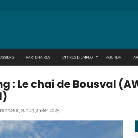
OSSIERS
PARTENAIRES
OFFRES D'EMPLOI
AGENDA
A
ing : Le chai de Bousval (
l)
re mise à jour: 23 janvier 2025