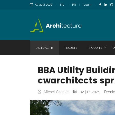
07 août 2026
NL
FR
Login
ACTUALITÉ
PROJETS
PRODUITS
D
BBA Utility Build
cwarchitects spr
Michel Charlier
02 juin 2021
Derniè