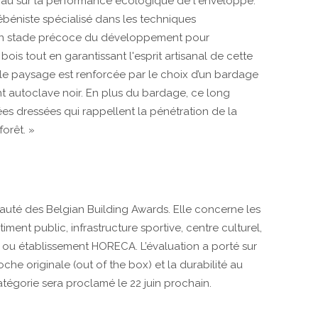
au sur la performance écologique de l'enveloppe.
 ébéniste spécialisé dans les techniques
 à un stade précoce du développement pour
ois tout en garantissant l'esprit artisanal de cette
s le paysage est renforcée par le choix d’un bardage
nt autoclave noir. En plus du bardage, ce long
es dressées qui rappellent la pénétration de la
forêt. »
eauté des Belgian Building Awards. Elle concerne les
âtiment public, infrastructure sportive, centre culturel,
ou établissement HORECA. L’évaluation a porté sur
proche originale (out of the box) et la durabilité au
atégorie sera proclamé le 22 juin prochain.