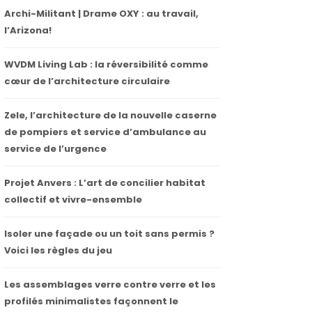
Archi-Militant | Drame OXY : au travail,
l’Arizona!
WVDM Living Lab : la réversibilité comme
cœur de l’architecture circulaire
Zele, l’architecture de la nouvelle caserne
de pompiers et service d’ambulance au
service de l’urgence
Projet Anvers : L’art de concilier habitat
collectif et vivre-ensemble
Isoler une façade ou un toit sans permis ?
Voici les règles du jeu
Les assemblages verre contre verre et les
profilés minimalistes façonnent le