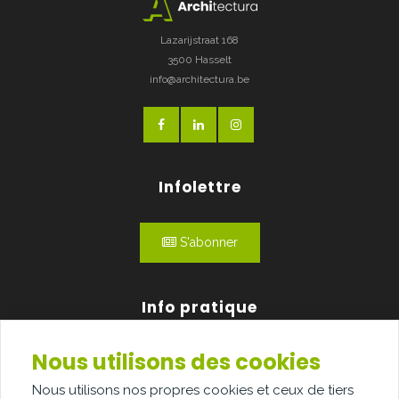
Lazarijstraat 168
3500 Hasselt
info@architectura.be
Infolettre
S'abonner
Info pratique
Nous utilisons des cookies
Qui sommes-nous?
Nous utilisons nos propres cookies et ceux de tiers
Publicité