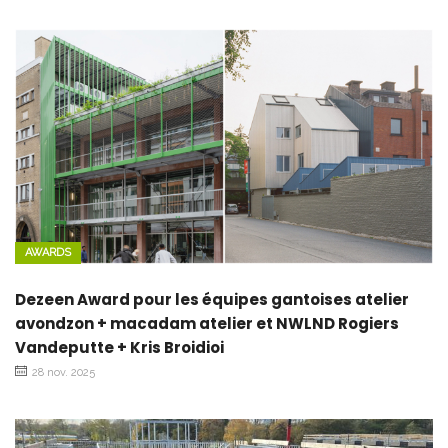
AWARDS
Dezeen Award pour les équipes gantoises atelier
avondzon + macadam atelier et NWLND Rogiers
Vandeputte + Kris Broidioi
28 nov. 2025