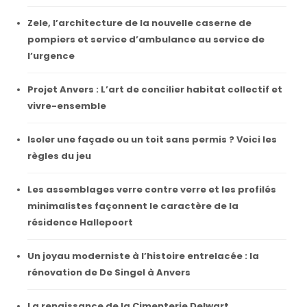
Zele, l’architecture de la nouvelle caserne de
pompiers et service d’ambulance au service de
l’urgence
Projet Anvers : L’art de concilier habitat collectif et
vivre-ensemble
Isoler une façade ou un toit sans permis ? Voici les
règles du jeu
Les assemblages verre contre verre et les profilés
minimalistes façonnent le caractère de la
résidence Hallepoort
Un joyau moderniste à l’histoire entrelacée : la
rénovation de De Singel à Anvers
La renaissance de la Cimenterie Delwart