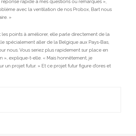
e réponse rapide à mes questions ou remarques »,
problème avec la ventilation de nos Probox, Bart nous
ire. »
es points à améliorer, elle parle directement de la
lle spécialement aller de la Belgique aux Pays-Bas,
our nous. Vous seriez plus rapidement sur place en
 », explique-t-elle. « Mais honnêtement, je
r un projet futur. » Et ce projet futur figure d’ores et