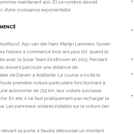
n sommes maintenant 400. Et ce nombre devrait
donc d’une croissance exponentielle.
MMENCÉ
Hoefsloot, Arjo van der Ham, Martijn Lammers, Qurein
 histoire a commencé trois ans plus tôt, quand ils
lie avec la Solar Team Eindhoven en 2013. Pendant
res doivent parcourir une distance de
aller de Darwin à Adélaïde. La course a incité le
toute première voiture particulière fonctionnant à
c une autonomie de 725 km, leur voiture surclasse
hé. En été, il ne faut pratiquement pas recharger la
. Les panneaux solaires installés sur la voiture s’en
 devant sa porte, il faudra débourser un montant