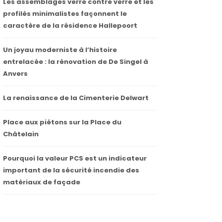
Les assemblages verre contre verre et les
profilés minimalistes façonnent le
caractère de la résidence Hallepoort
Un joyau moderniste à l’histoire
entrelacée : la rénovation de De Singel à
Anvers
La renaissance de la Cimenterie Delwart
Place aux piétons sur la Place du
Châtelain
Pourquoi la valeur PCS est un indicateur
important de la sécurité incendie des
matériaux de façade