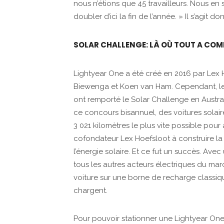
nous n’étions que 45 travailleurs. Nous e
doubler d’ici la fin de l’année. » Il s’agit 
SOLAR CHALLENGE: LÀ OÙ TOUT A CO
Lightyear One a été créé en 2016 par Lex 
Biewenga et Koen van Ham. Cependant, leur
ont remporté le Solar Challenge en Austra
ce concours bisannuel, des voitures solai
3 021 kilomètres le plus vite possible pour 
cofondateur Lex Hoefsloot à construire la 
l’énergie solaire. Et ce fut un succès. Ave
tous les autres acteurs électriques du marc
voiture sur une borne de recharge classique
chargent.
Pour pouvoir stationner une Lightyear One