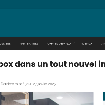
OSSIERS
PARTENAIRES
OFFRES D'EMPLOI
AGENDA
A
box dans un tout nouvel 
Dernière mise à jour: 27 janvier 2025