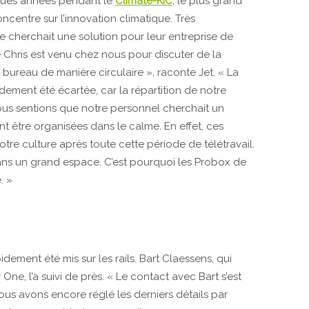
lques années pendant le
Climate-KIC
, le plus grand
ncentre sur l’innovation climatique. Très
ne cherchait une solution pour leur entreprise de
 Chris est venu chez nous pour discuter de la
bureau de manière circulaire », raconte Jet. « La
ement été écartée, car la répartition de notre
nous sentions que notre personnel cherchait un
nt être organisées dans le calme. En effet, ces
tre culture après toute cette période de télétravail.
ans un grand espace. C’est pourquoi les Probox de
. »
idement été mis sur les rails. Bart Claessens, qui
One, l’a suivi de près. « Le contact avec Bart s’est
, nous avons encore réglé les derniers détails par