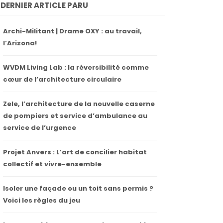
DERNIER ARTICLE PARU
Archi-Militant | Drame OXY : au travail,
l’Arizona!
WVDM Living Lab : la réversibilité comme
cœur de l’architecture circulaire
Zele, l’architecture de la nouvelle caserne
de pompiers et service d’ambulance au
service de l’urgence
Projet Anvers : L’art de concilier habitat
collectif et vivre-ensemble
Isoler une façade ou un toit sans permis ?
Voici les règles du jeu