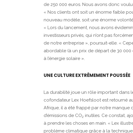
de 250 000 euros. Nous avons donc voulu s
« Nos clients ont soit un énorme faible pour 
nouveau modèle, soit une énorme volonté de
« Lors du lancement, nous avons évidemm
investisseurs privés, qui n’ont pas forcéme
de notre entreprise », poursuit-elle. « C
abordable (à un prix de départ de 30 000 eu
à l’énergie solaire ».
UNE CULTURE EXTRÊMEMENT POUSSÉE
La durabilité joue un rôle important dans 
cofondateur Lex Hoefsloot est retourné a
Afrique, il a été frappé par notre manque 
d’émissions de CO
inutiles. Ce constat, aj
2
à prendre les choses en main. « Lex illust
problème climatique grâce à la technique. 