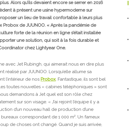
lus. Alors qu’ils devaient encore se serrer en 2016
ssèdent à présent une usine hypermoderne sur
oposer un lieu de travail confortable à leurs plus
l aux Probox de JUUNOO. « Après la pandémie de
ture forte de la réunion en ligne s’était installée
orter une solution, qui soit à la fois durable et
y Coordinator chez Lightyear One.
e avec Jet Rubingh, qui aimerait nous en dire plus
ent réalisé par JUUNOO. Lorsqu’elle allume sa
 l’intérieur de nos
Probox
. Fantastique, ils sont bel
 les toutes nouvelles « cabines téléphoniques » sont
ous demandons à Jet quel est son rôle chez
ment sur son visage. « J’ai rejoint l’équipe il y a
ruction d’un nouveau hall de production d’une
de bureaux correspondant de 1 000 m². Un fameux
aucoup de choses ont changé. Quand je suis arrivée,