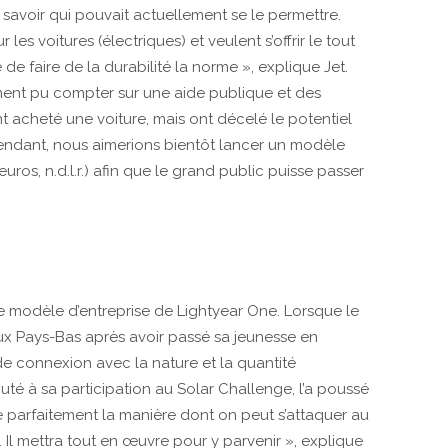
avoir qui pouvait actuellement se le permettre.
les voitures (électriques) et veulent s’offrir le tout
 faire de la durabilité la norme », explique Jet.
ent pu compter sur une aide publique et des
nt acheté une voiture, mais ont décelé le potentiel
ependant, nous aimerions bientôt lancer un modèle
ros, n.d.l.r.) afin que le grand public puisse passer
le modèle d’entreprise de Lightyear One. Lorsque le
ux Pays-Bas après avoir passé sa jeunesse en
de connexion avec la nature et la quantité
outé à sa participation au Solar Challenge, l’a poussé
re parfaitement la manière dont on peut s’attaquer au
Il mettra tout en œuvre pour y parvenir », explique