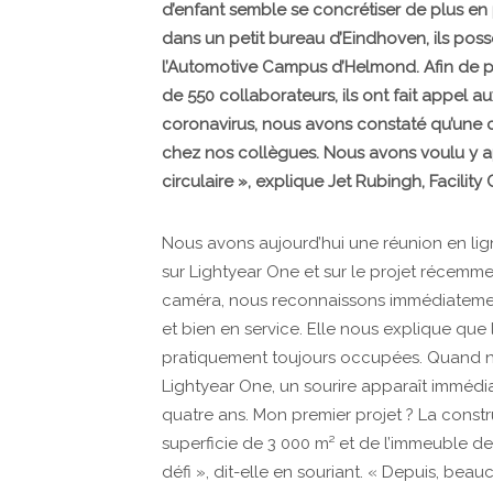
d’enfant semble se concrétiser de plus en p
dans un petit bureau d’Eindhoven, ils po
l’Automotive Campus d’Helmond. Afin de pr
de 550 collaborateurs, ils ont fait appe
coronavirus, nous avons constaté qu’une cul
chez nos collègues. Nous avons voulu y app
circulaire », explique Jet Rubingh, Facilit
Nous avons aujourd’hui une réunion en lign
sur Lightyear One et sur le projet récemm
caméra, nous reconnaissons immédiatement
et bien en service. Elle nous explique que
pratiquement toujours occupées. Quand n
Lightyear One, un sourire apparaît immédiate
quatre ans. Mon premier projet ? La const
superficie de 3 000 m² et de l’immeuble 
défi », dit-elle en souriant. « Depuis, be