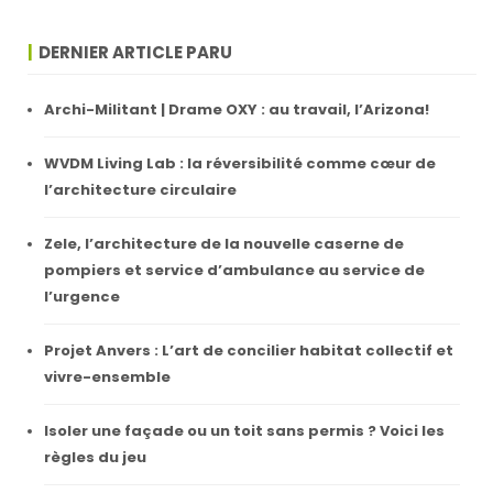
DERNIER ARTICLE PARU
Archi-Militant | Drame OXY : au travail, l’Arizona!
WVDM Living Lab : la réversibilité comme cœur de
l’architecture circulaire
Zele, l’architecture de la nouvelle caserne de
pompiers et service d’ambulance au service de
l’urgence
Projet Anvers : L’art de concilier habitat collectif et
vivre-ensemble
Isoler une façade ou un toit sans permis ? Voici les
règles du jeu