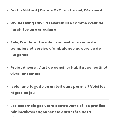
Archi-Militant | Drame OXY : au travail, l’Arizona!
WVDM Living Lab : la réversibilité comme cœur de
l’architecture circulaire
Zele, l’architecture de la nouvelle caserne de
pompiers et service d’ambulance au service de
l’urgence
Projet Anvers : L’art de concilier habitat collectif et
vivre-ensemble
Isoler une façade ou un toit sans permis ? Voici les
règles du jeu
Les assemblages verre contre verre et les profilés
minimalistes façonnent le caractère de la