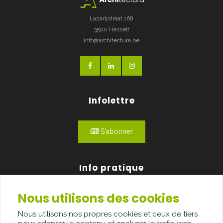
Lazarijstraat 168
3500 Hasselt
info@architectura.be
Infolettre
S'abonner
Info pratique
Nous utilisons des cookies
Qui sommes-nous?
Nous utilisons nos propres cookies et ceux de tiers
Publicité