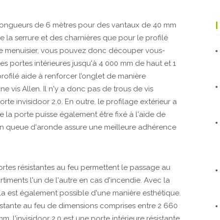
longueurs de 6 mètres pour des vantaux de 40 mm
 la serrure et des charnières que pour le profilé
que menuisier, vous pouvez donc découper vous-
s portes intérieures jusqu'à 4 000 mm de haut et 1
ofilé aide à renforcer l’onglet de manière
 une vis Allen. Il n'y a donc pas de trous de vis
e invisidoor 2.0. En outre, le profilage extérieur a
 la porte puisse également être fixé à l'aide de
e en queue d'aronde assure une meilleure adhérence
portes résistantes au feu permettent le passage au
timents l'un de l'autre en cas d'incendie. Avec la
cela est également possible d'une manière esthétique.
istante au feu de dimensions comprises entre 2 660
 l'invisidoor 2.0 est une porte intérieure résistante