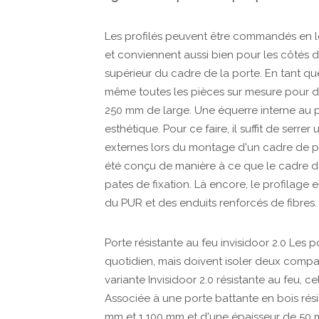
Les profilés peuvent être commandés en 
et conviennent aussi bien pour les côtés de
supérieur du cadre de la porte. En tant 
même toutes les pièces sur mesure pour de
250 mm de large. Une équerre interne au pr
esthétique. Pour ce faire, il suffit de serrer
externes lors du montage d'un cadre de port
été conçu de manière à ce que le cadre de
pates de fixation. Là encore, le profilag
du PUR et des enduits renforcés de fibres.
Porte résistante au feu invisidoor 2.0 Les 
quotidien, mais doivent isoler deux compar
variante Invisidoor 2.0 résistante au feu, 
Associée à une porte battante en bois rés
mm et 1 100 mm et d'une épaisseur de 50 mm,