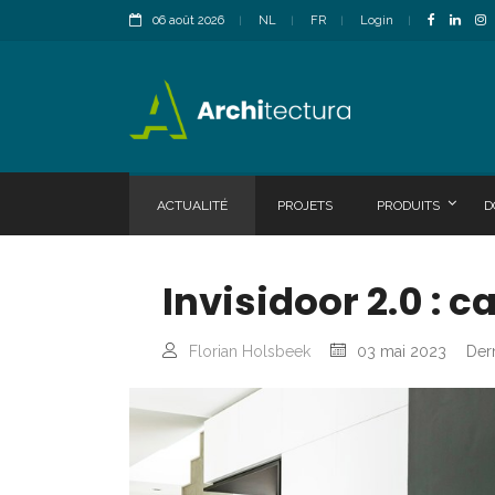
06 août 2026
NL
FR
Login
ACTUALITÉ
PROJETS
PRODUITS
D
Invisidoor 2.0 : c
Florian Holsbeek
03 mai 2023
Dern