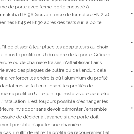
stème de porte avec ferme-porte encastré à
rmakaba ITS 96 (version force de fermeture EN 2-4)
nnes EI145 et EI130 après des tests sur la porte
ffit de glisser à leur place les adaptateurs au choix
te dans le profilé en U du cadre de la porte. Grâce à
rrure ou de charnière fraisés, n'affaiblissant ainsi
sserie avec des plaques de plâtre ou de l'enduit, cela
 à renforcer les endroits où l'aluminium du profilé
adaptateurs se fait en clipsant les profilés de
e profil en U. Le joint qui reste visible peut être
installation, il est toujours possible d'échanger les
térieure invisidoor sans devoir démonter l'ensemble
essaire de décider à l'avance si une porte doit
itement possible d'ajouter une charnière
cas, il suffit de retirer le profilé de recouvrement et