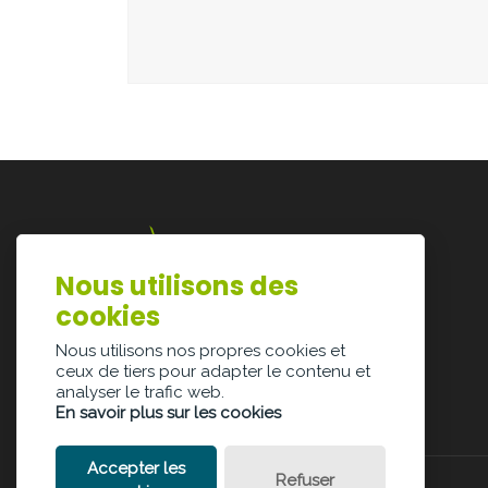
Nous utilisons des
Lazarijstraat 168
cookies
3500 Hasselt
info@architectura.be
Nous utilisons nos propres cookies et
ceux de tiers pour adapter le contenu et
analyser le trafic web.
En savoir plus sur les cookies
Accepter les
Refuser