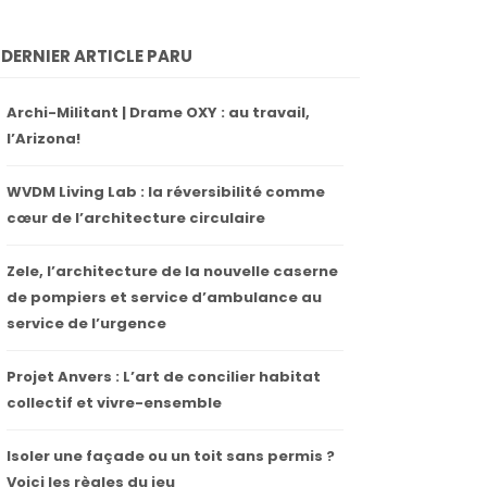
DERNIER ARTICLE PARU
Archi-Militant | Drame OXY : au travail,
l’Arizona!
WVDM Living Lab : la réversibilité comme
cœur de l’architecture circulaire
Zele, l’architecture de la nouvelle caserne
de pompiers et service d’ambulance au
service de l’urgence
Projet Anvers : L’art de concilier habitat
collectif et vivre-ensemble
Isoler une façade ou un toit sans permis ?
Voici les règles du jeu