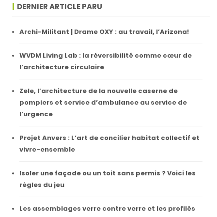
DERNIER ARTICLE PARU
Archi-Militant | Drame OXY : au travail, l’Arizona!
WVDM Living Lab : la réversibilité comme cœur de
l’architecture circulaire
Zele, l’architecture de la nouvelle caserne de
pompiers et service d’ambulance au service de
l’urgence
Projet Anvers : L’art de concilier habitat collectif et
vivre-ensemble
Isoler une façade ou un toit sans permis ? Voici les
règles du jeu
Les assemblages verre contre verre et les profilés