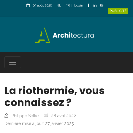
09 août 2026
NL
FR
Login
PUBLICITÉ
La riothermie, vous
connaissez ?
Philippe Selke
28 avril 2022
Dernière mise à jour: 27 janvier 2025