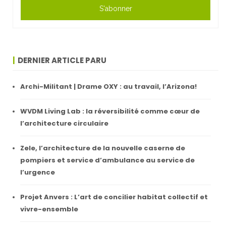
S'abonner
DERNIER ARTICLE PARU
Archi-Militant | Drame OXY : au travail, l’Arizona!
WVDM Living Lab : la réversibilité comme cœur de
l’architecture circulaire
Zele, l’architecture de la nouvelle caserne de
pompiers et service d’ambulance au service de
l’urgence
Projet Anvers : L’art de concilier habitat collectif et
vivre-ensemble