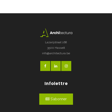
Lazarijstraat 168
3500 Hasselt
info@architectura.be
Infolettre
S'abonner