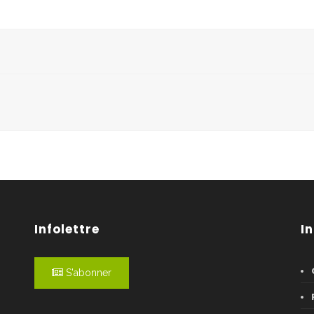
Infolettre
I
S'abonner