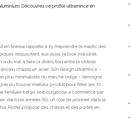
aluminium. Découvrez ce profilé ultramince en
t en finesse rappelle à s’y méprendre le mastic des
piques ressuscitent, eux aussi, le look industriel.
on a du mal à faire la distinction entre le châssis
ancien châssis en acier. Son design ultramince –
 et les plus minimalistes du marché belge – témoigne
t pas pu trouver meilleur produit pour fêter ses 70
ise familiale belgo-limbourgeoise a commencé par
er, dans les années ’60, un rôle de pionnier dans le
hui, Profel propose des châssis et des portes en