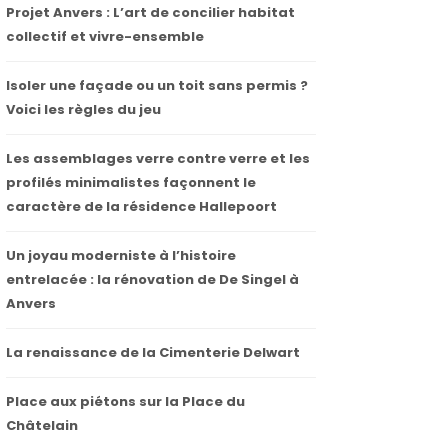
Projet Anvers : L’art de concilier habitat
collectif et vivre-ensemble
Isoler une façade ou un toit sans permis ?
Voici les règles du jeu
Les assemblages verre contre verre et les
profilés minimalistes façonnent le
caractère de la résidence Hallepoort
Un joyau moderniste à l’histoire
entrelacée : la rénovation de De Singel à
Anvers
La renaissance de la Cimenterie Delwart
Place aux piétons sur la Place du
Châtelain