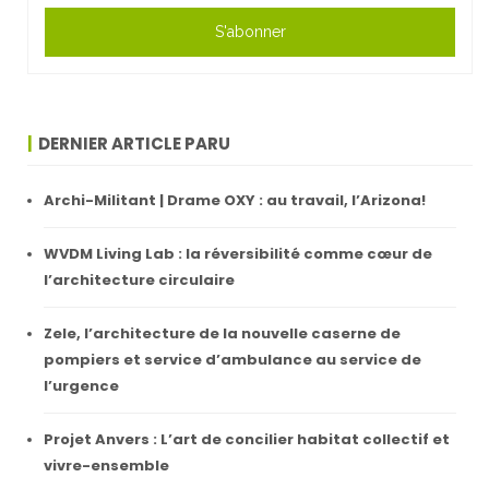
S'abonner
DERNIER ARTICLE PARU
Archi-Militant | Drame OXY : au travail, l’Arizona!
WVDM Living Lab : la réversibilité comme cœur de
l’architecture circulaire
Zele, l’architecture de la nouvelle caserne de
pompiers et service d’ambulance au service de
l’urgence
Projet Anvers : L’art de concilier habitat collectif et
vivre-ensemble