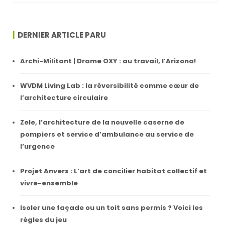
DERNIER ARTICLE PARU
Archi-Militant | Drame OXY : au travail, l’Arizona!
WVDM Living Lab : la réversibilité comme cœur de
l’architecture circulaire
Zele, l’architecture de la nouvelle caserne de
pompiers et service d’ambulance au service de
l’urgence
Projet Anvers : L’art de concilier habitat collectif et
vivre-ensemble
Isoler une façade ou un toit sans permis ? Voici les
règles du jeu