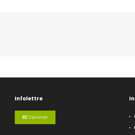
Infolettre
I
S'abonner