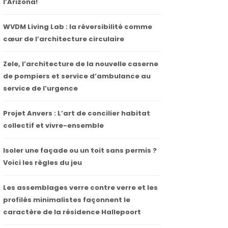
l’Arizona!
WVDM Living Lab : la réversibilité comme
cœur de l’architecture circulaire
Zele, l’architecture de la nouvelle caserne
de pompiers et service d’ambulance au
service de l’urgence
Projet Anvers : L’art de concilier habitat
collectif et vivre-ensemble
Isoler une façade ou un toit sans permis ?
Voici les règles du jeu
Les assemblages verre contre verre et les
profilés minimalistes façonnent le
caractère de la résidence Hallepoort