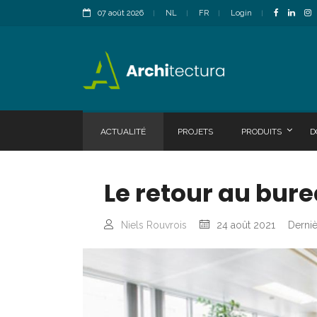
07 août 2026
NL
FR
Login
ACTUALITÉ
PROJETS
PRODUITS
D
Le retour au bur
Niels Rouvrois
24 août 2021
Derniè