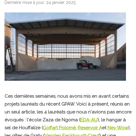
Dernière mise à jour: 24 janvier 2025
Ces dernières semaines, nous avons mis en avant certains
projets lauréats du récent GPAW. Voici à présent, réunis en
un seul article, les 4 lauréats que nous n'avions pas encore
évoqués : l'école Zaza de Ngoma (
EDA-AU
), le hangar à
sel de Houffalize (
Goffart Polomé
,
Reservoir A
et
Ney Wow
),
les gîtes de Graty (
Vanden Eeckhoudt-Creyf
) et une