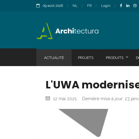
09 août 2026
NL
FR
Login
ACTUALITÉ
PROJETS
PRODUITS
D
L'UWA modernise
12 mai 2021
Dernière mise à jour: 23 jan