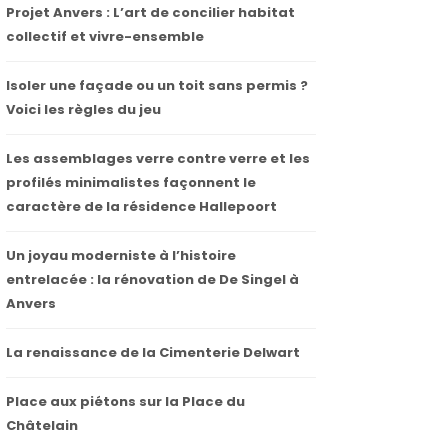
Projet Anvers : L’art de concilier habitat
collectif et vivre-ensemble
Isoler une façade ou un toit sans permis ?
Voici les règles du jeu
Les assemblages verre contre verre et les
profilés minimalistes façonnent le
caractère de la résidence Hallepoort
Un joyau moderniste à l’histoire
entrelacée : la rénovation de De Singel à
Anvers
La renaissance de la Cimenterie Delwart
Place aux piétons sur la Place du
Châtelain