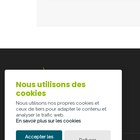
Nous utilisons des
Lazarijstraat 168
cookies
3500 Hasselt
info@architectura.be
Nous utilisons nos propres cookies et
ceux de tiers pour adapter le contenu et
analyser le trafic web.
En savoir plus sur les cookies
Accepter les