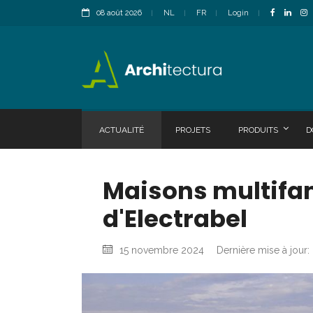
08 août 2026
NL
FR
Login
ACTUALITÉ
PROJETS
PRODUITS
D
Maisons multifami
d'Electrabel
15 novembre 2024
Dernière mise à jour: