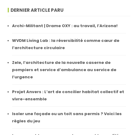
DERNIER ARTICLE PARU
Archi-Militant | Drame OXY : au travail, l’Arizona!
WVDM Living Lab : la réversibilité comme cœur de
l’architecture circulaire
Zele, l’architecture de la nouvelle caserne de
pompiers et service d’ambulance au service de
l’urgence
Projet Anvers : L’art de concilier habitat collectif et
vivre-ensemble
Isoler une façade ou un toit sans permis ? Voici les
règles du jeu