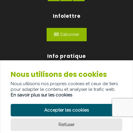
Infolettre
S'abonner
Info pratique
Nous utilisons des cookies
Qui sommes-nous?
Nous utilisons nos propres cookies et ceux de tiers
Publicité
pour adapter le contenu et analyser le trafic web.
En savoir plus sur les cookies
Contact
Accepter les cookies
Refuser
POLITIQUE DE CONFIDENTIALITÉ
POLITIQUE DE COOKIE
Question ?