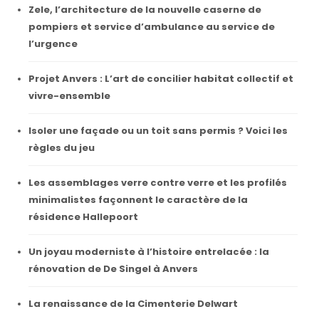
Zele, l’architecture de la nouvelle caserne de
pompiers et service d’ambulance au service de
l’urgence
Projet Anvers : L’art de concilier habitat collectif et
vivre-ensemble
Isoler une façade ou un toit sans permis ? Voici les
règles du jeu
Les assemblages verre contre verre et les profilés
minimalistes façonnent le caractère de la
résidence Hallepoort
Un joyau moderniste à l’histoire entrelacée : la
rénovation de De Singel à Anvers
La renaissance de la Cimenterie Delwart