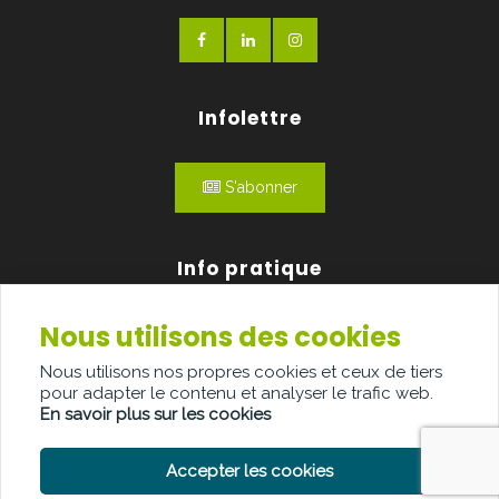
Infolettre
S'abonner
Info pratique
Nous utilisons des cookies
Qui sommes-nous?
Nous utilisons nos propres cookies et ceux de tiers
Publicité
pour adapter le contenu et analyser le trafic web.
En savoir plus sur les cookies
Contact
Accepter les cookies