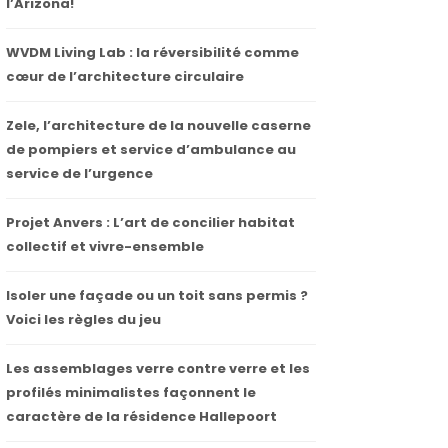
l’Arizona!
WVDM Living Lab : la réversibilité comme
cœur de l’architecture circulaire
Zele, l’architecture de la nouvelle caserne
de pompiers et service d’ambulance au
service de l’urgence
Projet Anvers : L’art de concilier habitat
collectif et vivre-ensemble
Isoler une façade ou un toit sans permis ?
Voici les règles du jeu
Les assemblages verre contre verre et les
profilés minimalistes façonnent le
caractère de la résidence Hallepoort