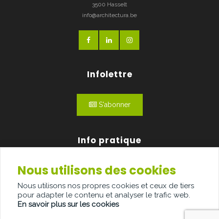
3500 Hasselt
info@architectura.be
Infolettre
S'abonner
Info pratique
Nous utilisons des cookies
Qui sommes-nous?
Nous utilisons nos propres cookies et ceux de tiers
Publicité
pour adapter le contenu et analyser le trafic web.
En savoir plus sur les cookies
Contact