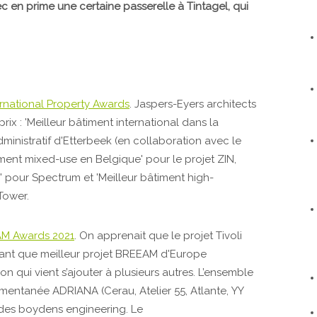
ec en prime une certaine passerelle à Tintagel, qui
ernational Property Awards
. Jaspers-Eyers architects
rix : 'Meilleur bâtiment international dans la
ministratif d'Etterbeek (en collaboration avec le
iment mixed-use en Belgique' pour le projet ZIN,
' pour Spectrum et 'Meilleur bâtiment high-
Tower.
M Awards 2021
. On apprenait que le projet Tivoli
ant que meilleur projet BREEAM d'Europe
n qui vient s’ajouter à plusieurs autres. L’ensemble
mentanée ADRIANA (Cerau, Atelier 55, Atlante, YY
udes boydens engineering. Le