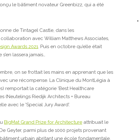
conçu le bâtiment novateur Greenbizz, qui a été
tonne de Tintagel Castle, dans les
 collaboration avec William Matthews Associates,
esign Awards 2021
. Puis en octobre qu’elle était
e s’en lassera jamais…
bre, on se frottait les mains en apprenant que les
avec une récompense. La Clinique du MontLégia à
es) remportait la catégorie ‘Best Healthcare
s (Neutelings Riedijk Architects + Bureau
le avec le 'Special Jury Award'.
du
BigMat Grand Prize for Architecture
attribuait le
De Geyter, parmi plus de 1000 projets provenant
 bâtiment urbain abritant une école fondamentale,