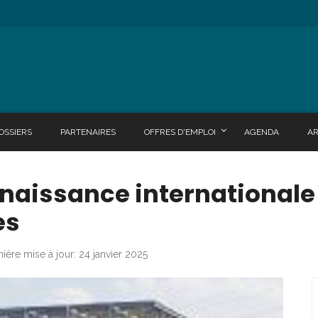
OSSIERS
PARTENAIRES
OFFRES D'EMPLOI
AGENDA
A
nnaissance internationale
es
ière mise à jour: 24 janvier 2025