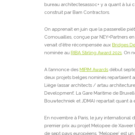
bureau architectesassoc+ y a quant à lui 
construit par Bam Contractors.
On apprenait en juin que la passerelle pié
Cornouailles, conçue par NEY+Partners en
venait d'être récompensée aux
Bridges D
nominée au
RIBA Stirling Award 2021
. On n
A l’annonce des
MIPIM Awards
début septem
deux projets belges nominés repartaient 
Liège (assar architects / artau architectur
Development’. La Gare Maritime de Bruxelle
Bouwtechniek et JDMA) repartait quant à el
En novembre à Paris, le jury international 
premier prix au projet Melopee de Xaveer 
de sept pays européens. 'Melopee' est un