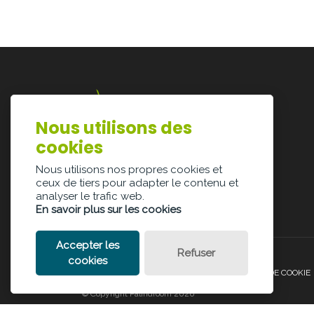
Nous utilisons des
Lazarijstraat 168
cookies
3500 Hasselt
info@architectura.be
Nous utilisons nos propres cookies et
ceux de tiers pour adapter le contenu et
analyser le trafic web.
En savoir plus sur les cookies
Accepter les
Refuser
cookies
POLITIQUE DE CONFIDENTIALITÉ
POLITIQUE DE COOKIE
© Copyright Palindroom 2026