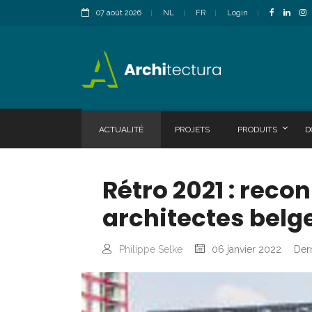
07 août 2026
NL
FR
Login
ACTUALITÉ
PROJETS
PRODUITS
D
Rétro 2021 : reco
architectes belg
Philippe Selke
06 janvier 2022
Dern