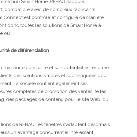
omme hub Smart Home, REHAU s’appuie
rt, compatible avec de nombreux fabricants
 Connect est contrôlé et configuré de manière
ts ont donc toutes les solutions de Smart Home à
e où.
nité de différenciation
n croissance constante et son potentiel est énorme.
ients des solutions simples et sophistiquées pour
ment. La société soutient également ses
sures complètes de promotion des ventes, telles
ng, des packages de contenu pour le site Web, du
lutions de REHAU, les fenêtres s'adaptent désormais
eurs un avantage concurrentiel intéressant.