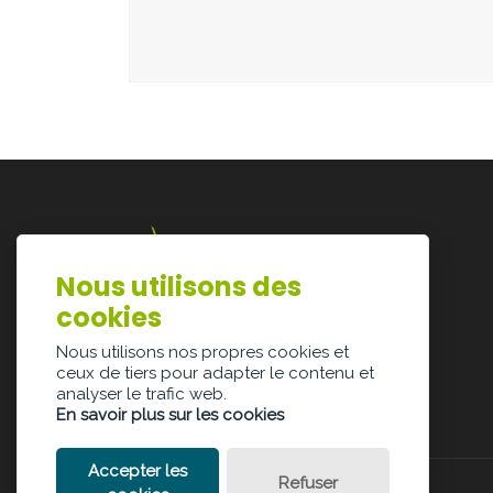
Nous utilisons des
Lazarijstraat 168
cookies
3500 Hasselt
info@architectura.be
Nous utilisons nos propres cookies et
ceux de tiers pour adapter le contenu et
analyser le trafic web.
En savoir plus sur les cookies
Accepter les
Refuser