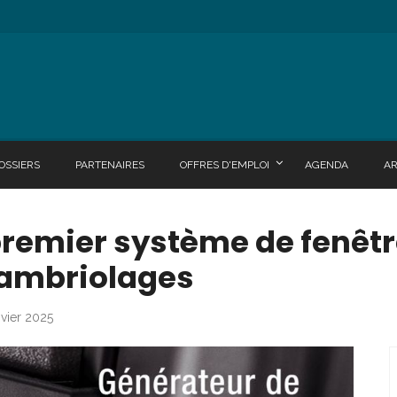
OSSIERS
PARTENAIRES
OFFRES D'EMPLOI
AGENDA
A
premier système de fenêt
cambriolages
nvier 2025