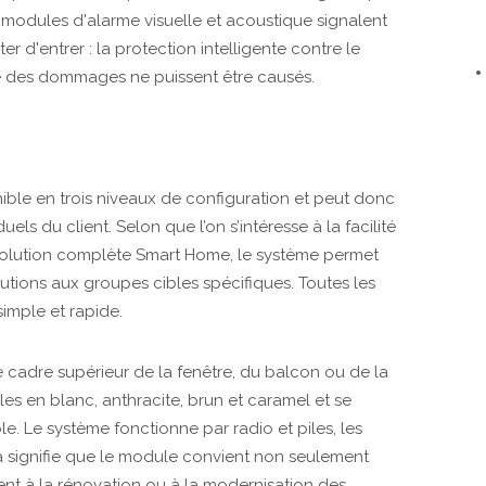
s modules d'alarme visuelle et acoustique signalent
ter d'entrer : la protection intelligente contre le
ue des dommages ne puissent être causés.
ble en trois niveaux de configuration et peut donc
els du client. Selon que l’on s’intéresse à la facilité
solution complète Smart Home, le système permet
lutions aux groupes cibles spécifiques. Toutes les
imple et rapide.
le cadre supérieur de la fenêtre, du balcon ou de la
les en blanc, anthracite, brun et caramel et se
. Le système fonctionne par radio et piles, les
a signifie que le module convient non seulement
nt à la rénovation ou à la modernisation des